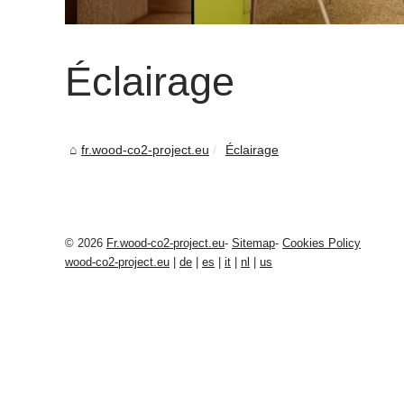
Éclairage
fr.wood-co2-project.eu
Éclairage
© 2026
Fr.wood-co2-project.eu
-
Sitemap
-
Cookies Policy
wood-co2-project.eu
|
de
|
es
|
it
|
nl
|
us