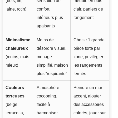
(bois, lin,
sensation de
meuble en bois
laine, rotin)
confort,
clair, paniers de
intérieurs plus
rangement
apaisants
Minimalisme
Moins de
Choisir 1 grande
chaleureux
désordre visuel,
pièce forte par
(moins, mais
ménage
zone, privilégier
mieux)
simplifié, maison
les rangements
plus “respirante”
fermés
Couleurs
Atmosphère
Peindre un mur
terreuses
cocooning,
accent, ajouter
(beige,
facile à
des accessoires
terracotta,
harmoniser,
colorés, jouer sur