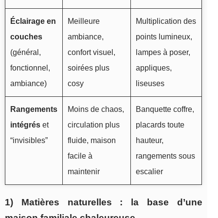
Éclairage en
Meilleure
Multiplication des
couches
ambiance,
points lumineux,
(général,
confort visuel,
lampes à poser,
fonctionnel,
soirées plus
appliques,
ambiance)
cosy
liseuses
Rangements
Moins de chaos,
Banquette coffre,
intégrés
et
circulation plus
placards toute
“invisibles”
fluide, maison
hauteur,
facile à
rangements sous
maintenir
escalier
1) Matières naturelles : la base d’une
maison familiale chaleureuse