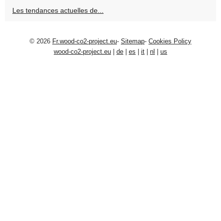
Les tendances actuelles de...
© 2026
Fr.wood-co2-project.eu
-
Sitemap
-
Cookies Policy
wood-co2-project.eu
|
de
|
es
|
it
|
nl
|
us